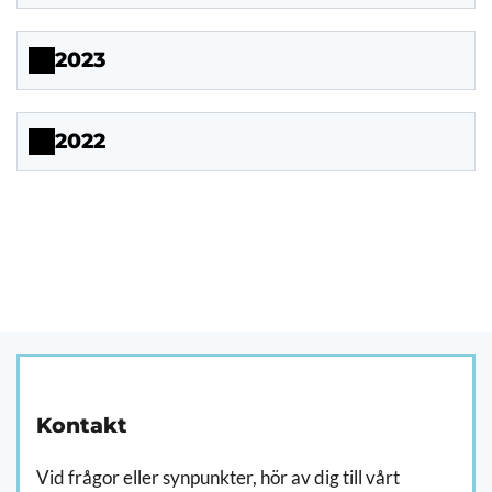
2023
2022
-
&sort=name&order=DESC&sortFolder=name&orderFolder
Kontakt
Vid frågor eller synpunkter, hör av dig till vårt