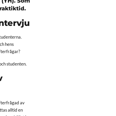
 (YH). Som
aktiktid.
ntervju
 studenterna.
och hens
fterfrågar?
 och studenten.
v
fterfrågad av
tas alltid en