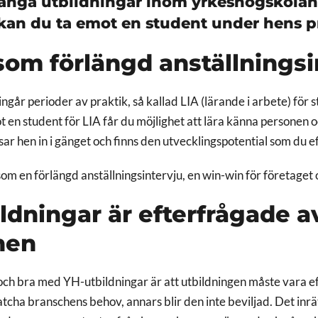
ånga utbildningar inom yrkeshögskolan
kan du ta emot en student under hens pr
som förlängd anställningsi
 ingår perioder av praktik, så kallad LIA (lärande i arbete) för
 en student för LIA får du möjlighet att lära känna personen 
ar hen in i gänget och finns den utvecklingspotential som du e
om en förlängd anställningsintervju, en win-win för företaget
ldningar är efterfrågade a
hen
och bra med YH-utbildningar är att utbildningen måste vara e
cha branschens behov, annars blir den inte beviljad. Det inrät