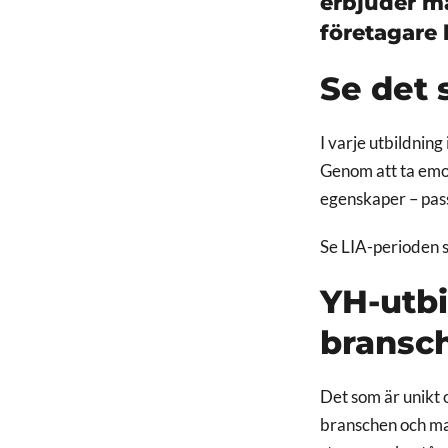
erbjuder m
företagare 
Se det 
I varje utbildning
Genom att ta emot
egenskaper – pass
Se LIA-perioden s
YH-utbi
bransc
Det som är unikt 
branschen och mat