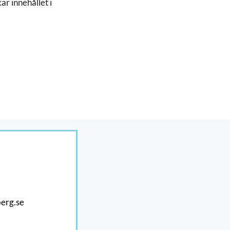
r innehållet i
erg.se