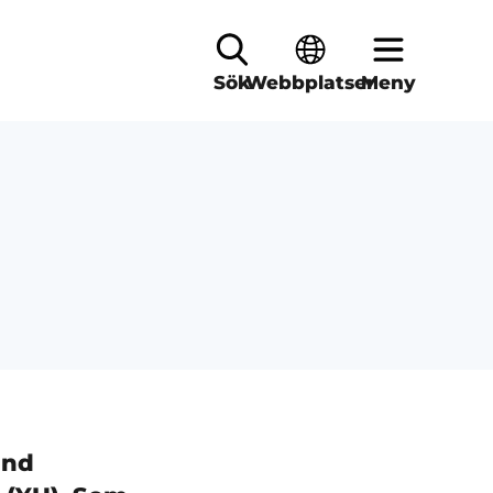
Sök
Webbplatser
Meny
and