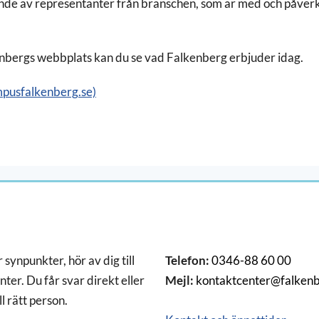
de av representanter från branschen, som är med och påverka
bergs webbplats kan du se vad Falkenberg erbjuder idag.
mpusfalkenberg.se)
 synpunkter, hör av dig till
Telefon:
0346-88 60 00
ter. Du får svar direkt eller
Mejl:
kontaktcenter@falkenb
ll rätt person.