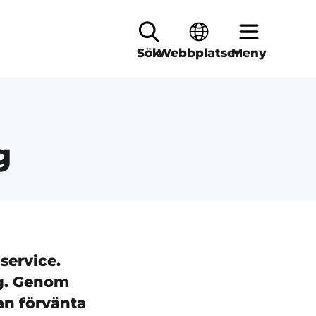
Sök
Webbplatser
Meny
g
service.
ag. Genom
kan förvänta