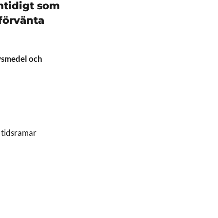
mtidigt som
 förvänta
ivsmedel och
h tidsramar