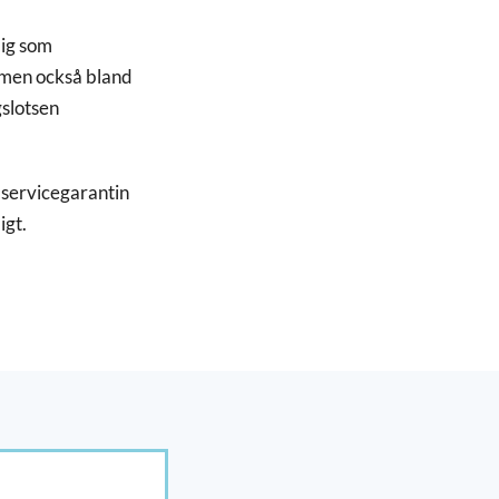
dig som
, men också bland
gslotsen
m servicegarantin
igt.