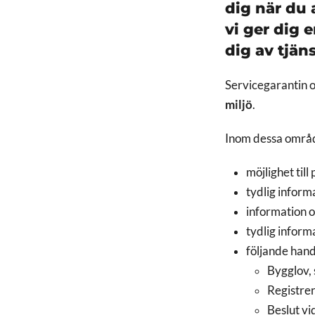
dig när du
vi ger dig 
dig av tjän
Servicegarantin
miljö
.
Inom dessa områd
möjlighet til
tydlig inform
information o
tydlig inform
följande hand
Bygglov, 
Registre
Beslut vi