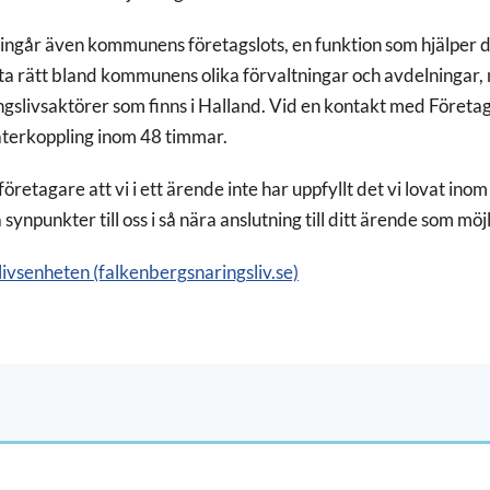
 ingår även kommunens företagslots, en funktion som hjälper 
tta rätt bland kommunens olika förvaltningar och avdelningar
ngslivsaktörer som finns i Halland. Vid en kontakt med Företa
återkoppling inom 48 timmar.
retagare att vi i ett ärende inte har uppfyllt det vi lovat ino
synpunkter till oss i så nära anslutning till ditt ärende som möjl
ivsenheten (falkenbergsnaringsliv.se)