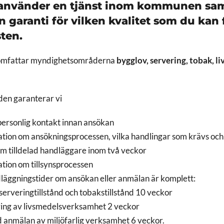
 använder en tjänst inom kommunen sa
en garanti för vilken kvalitet som du kan
sten.
 omfattar myndighetsområderna
bygglov, servering, tobak, l
en garanterar vi
l personlig kontakt innan ansökan
ation om ansökningsprocessen, vilka handlingar som krävs oc
m tilldelad handläggare inom två veckor
ation om tillsynsprocessen
läggningstider om ansökan eller anmälan är komplett:
serveringtillstånd och tobakstillstånd 10 veckor
ring av livsmedelsverksamhet 2 veckor
d anmälan av miljöfarlig verksamhet 6 veckor.