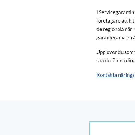
I Servicegarantin
företagare att hi
de regionala näri
garanterar vi en 
Upplever du som fö
ska du lämna dina 
Kontakta näringsl