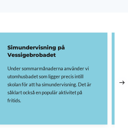
Simundervisning på
M
Vessigebrobadet
Fö
Under sommarmånaderna använder vi
ar
utomhusbadet som ligger precis intill
sk
skolan för att ha simundervisning. Det är
sa
såklart också en populär aktivitet på
Ti
fritids.
vi
år