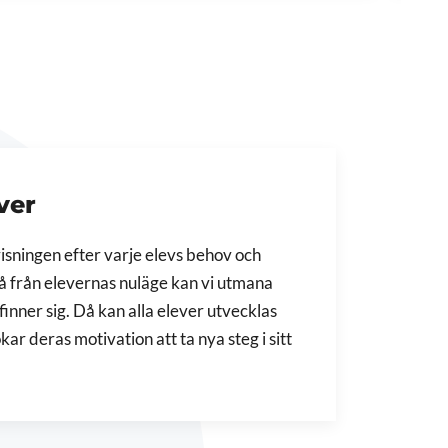
ever
sningen efter varje elevs behov och
å från elevernas nuläge kan vi utmana
inner sig. Då kan alla elever utvecklas
ökar deras motivation att ta nya steg i sitt