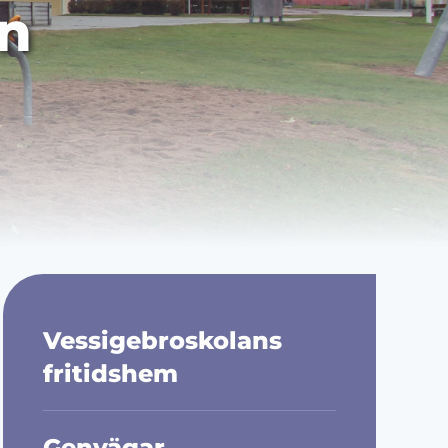
n
Vessigebroskolans
fritidshem
Genvägar