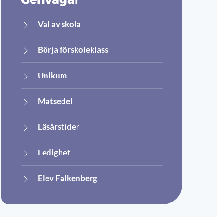
Val av skola
Börja förskoleklass
Unikum
Matsedel
Läsårstider
Ledighet
Elev Falkenberg