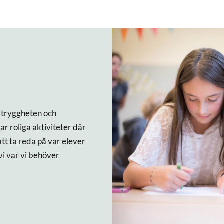
ör tryggheten och
r roliga aktiviteter där
tt ta reda på var elever
vi var vi behöver