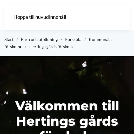
Hoppa till huvudinnehåll
Start
Barn och utbildning
Förskola
Kommunala
förskolor
Hertings gårds förskola
Välkommen till
Hertings gårds