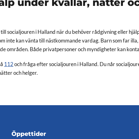
älp under kvällar, nätter o
ill socialjouren i Halland när du behöver rådgivning eller hjäl
om inte kan vänta till nästkommande vardag. Barn som far illa,
rade områden. Både privatpersoner och myndigheter kan kontak
på
112
och fråga efter socialjouren i Halland. Du når socialjou
nätter och helger.
Öppettider