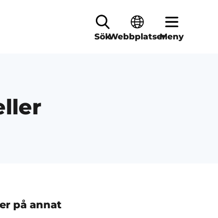
Sök
Webbplatser
Meny
ller
er på annat