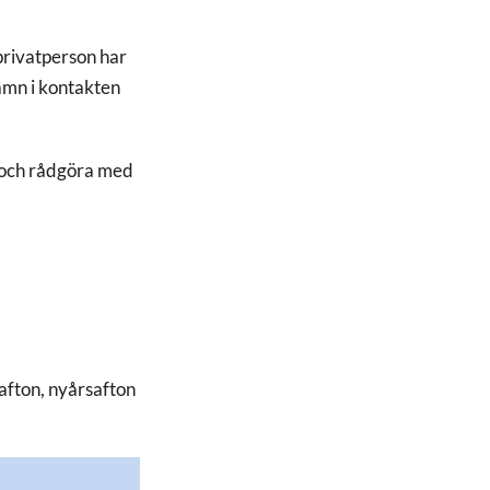
privatperson har
amn i kontakten
a och rådgöra med
afton, nyårsafton