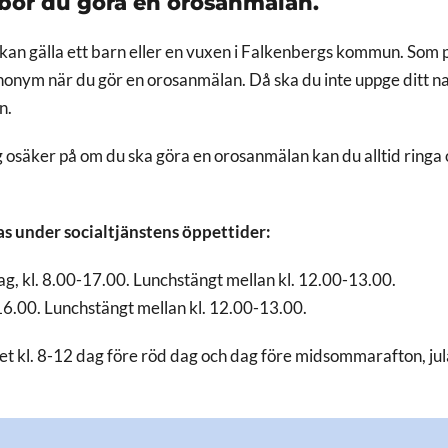
la bör du göra en orosanmälan.
an gälla ett barn eller en vuxen i Falkenbergs kommun. Som 
anonym när du gör en orosanmälan. Då ska du inte uppge ditt n
en.
 osäker på om du ska göra en orosanmälan kan du alltid ring
s under socialtjänstens öppettider:
ag, kl. 8.00-17.00. Lunchstängt mellan kl. 12.00-13.00.
16.00. Lunchstängt mellan kl. 12.00-13.00.
et kl. 8-12 dag före röd dag och dag före midsommarafton, jul