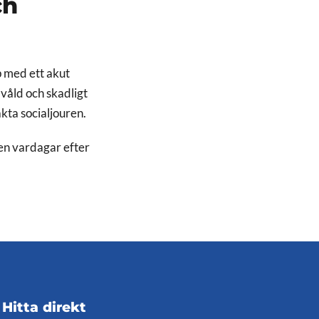
ch
p med ett akut
 våld och skadligt
ta socialjouren.
ren vardagar efter
Hitta direkt