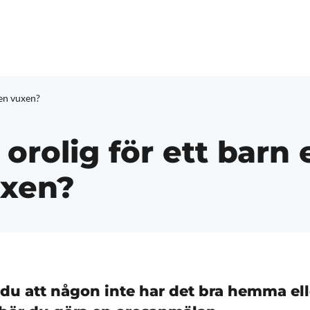
 en vuxen?
orolig för ett barn e
uxen?
du att någon inte har det bra hemma ell