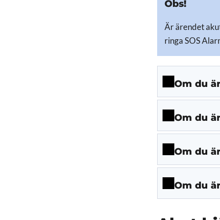
Obs!
Är ärendet akut
ringa SOS Alarm
Om du är 
Om du är
Om du är 
Om du är 