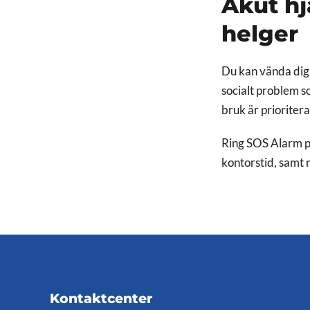
Akut hj
helger
Du kan vända dig t
socialt problem s
bruk är priorite
Ring SOS Alarm 
kontorstid, samt 
Kontaktcenter