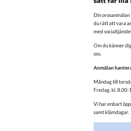
sätt far il
Din orosanmälan k
du rätt att vara 
med socialtjänst
Om du känner dig
oss.
Anmälan hantera
Måndag till torsd
Fredag, kl. 8.00-
Vi har enbart öpp
samt klämdagar.