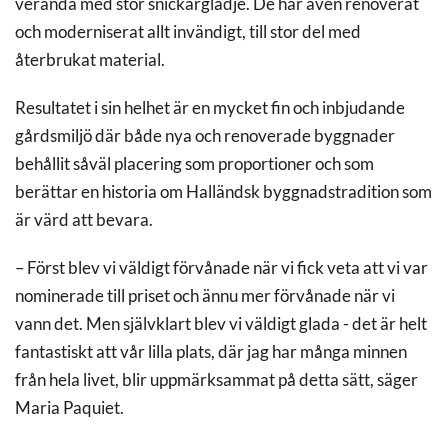
veranda med stor snickarglädje. De har även renoverat
och moderniserat allt invändigt, till stor del med
återbrukat material.
Resultatet i sin helhet är en mycket fin och inbjudande
gårdsmiljö där både nya och renoverade byggnader
behållit såväl placering som proportioner och som
berättar en historia om Halländsk byggnadstradition som
är värd att bevara.
– Först blev vi väldigt förvånade när vi fick veta att vi var
nominerade till priset och ännu mer förvånade när vi
vann det. Men självklart blev vi väldigt glada - det är helt
fantastiskt att vår lilla plats, där jag har många minnen
från hela livet, blir uppmärksammat på detta sätt, säger
Maria Paquiet.