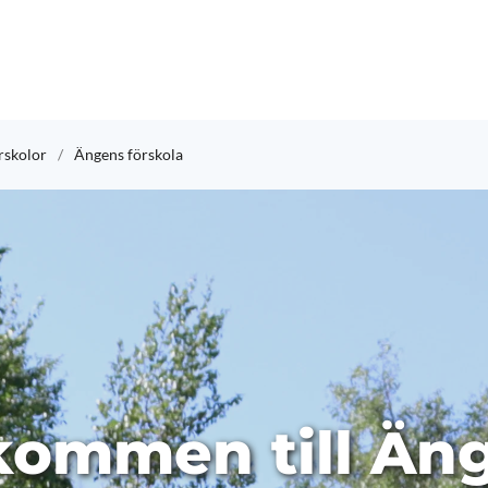
skolor
Ängens förskola
kommen till Än