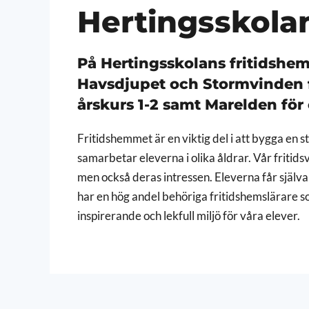
Hertingsskola
På Hertingsskolans fritidshem
Havsdjupet och Stormvinden fö
årskurs 1-2 samt Marelden för e
Fritidshemmet är en viktig del i att bygga en
samarbetar eleverna i olika åldrar. Vår friti
men också deras intressen. Eleverna får själva
har en hög andel behöriga fritidshemslärare s
inspirerande och lekfull miljö för våra elever.