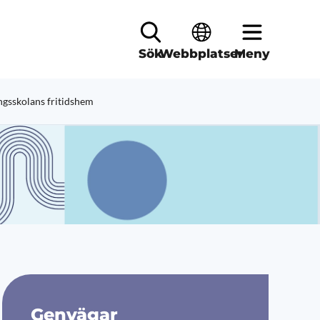
Sök
Webbplatser
Meny
ngsskolans fritidshem
Genvägar