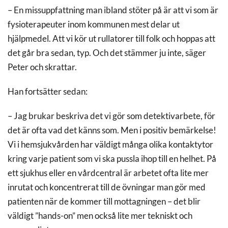
– En missuppfattning man ibland stöter på är att vi som är
fysioterapeuter inom kommunen mest delar ut
hjälpmedel. Att vi kör ut rullatorer till folk och hoppas att
det går bra sedan, typ. Och det stämmer ju inte, säger
Peter och skrattar.
Han fortsätter sedan:
– Jag brukar beskriva det vi gör som detektivarbete, för
det är ofta vad det känns som. Men i positiv bemärkelse!
Vi i hemsjukvården har väldigt många olika kontaktytor
kring varje patient som vi ska pussla ihop till en helhet. På
ett sjukhus eller en vårdcentral är arbetet ofta lite mer
inrutat och koncentrerat till de övningar man gör med
patienten när de kommer till mottagningen – det blir
väldigt ”hands-on” men också lite mer tekniskt och