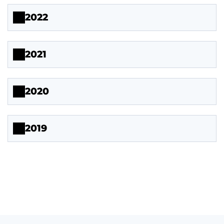
2022
2021
2020
2019
-
&sort=name&order=DESC&sortFolder=name&orderFolder