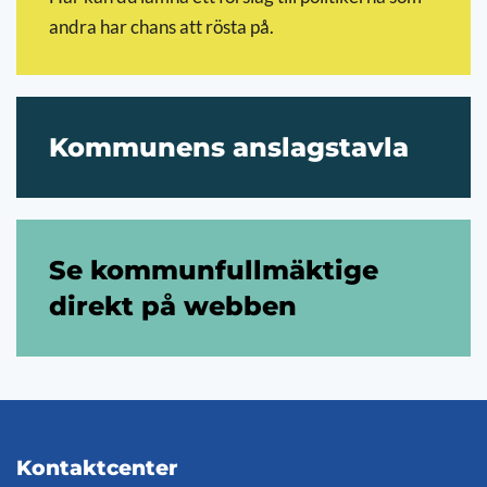
andra har chans att rösta på.
Kommunens anslagstavla
Se kommunfullmäktige
direkt på webben
Kontaktcenter