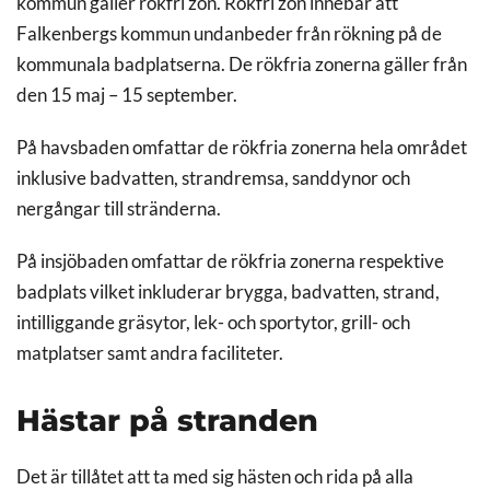
kommun gäller rökfri zon. Rökfri zon innebär att
Falkenbergs kommun undanbeder från rökning på de
kommunala badplatserna. De rökfria zonerna gäller från
den 15 maj – 15 september.
På havsbaden omfattar de rökfria zonerna hela området
inklusive badvatten, strandremsa, sanddynor och
nergångar till stränderna.
På insjöbaden omfattar de rökfria zonerna respektive
badplats vilket inkluderar brygga, badvatten, strand,
intilliggande gräsytor, lek- och sportytor, grill- och
matplatser samt andra faciliteter.
Hästar på stranden
Det är tillåtet att ta med sig hästen och rida på alla