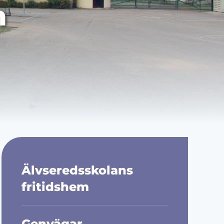
n
Älvseredsskolans
fritidshem
Genvägar