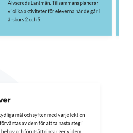
Älvsereds Lantmän. Tillsammans planerar
KO
vi olika aktiviteter för eleverna när de går i
pr
årskurs 2 och 5.
ever
 tydliga mål och syften med varje lektion
förväntas av dem för att ta nästa steg i
vs behov och förutsättningar ger vi dem