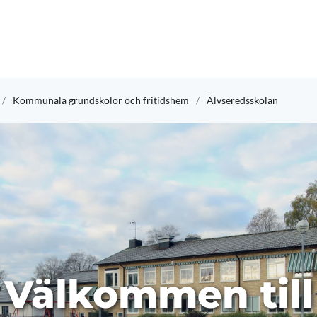
Kommunala grundskolor och fritidshem
Älvseredsskolan
Välkommen till