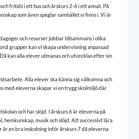
h fritids i ett hus och årskurs 2-6 i ett annat. På
enskap som även speglar samhället vi finns i. Vi är
Pedagoger och resurser jobbar tillsammans i olika
vt små grupper kan vi skapa undervisning anpassad
 Då kan alla elever utmanas och utvecklas efter sin
undsarbete. Alla elever ska känna sig välkomna och
ans med eleverna skapar vi en trygg skolmiljö där
lskolan och har slöjd. I årskurs 6 är eleverna på
l, hemkunskap, musik och slöjd. Att successivt lära
 är en bra inskolning inför årskurs 7 då eleverna