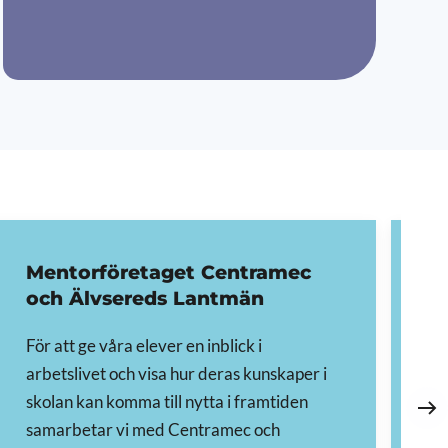
Mentorföretaget Centramec
K
och Älvsereds Lantmän
S
För att ge våra elever en inblick i
KO
arbetslivet och visa hur deras kunskaper i
sa
skolan kan komma till nytta i framtiden
dä
samarbetar vi med Centramec och
tr