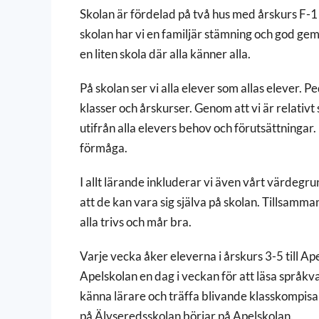
Skolan är fördelad på två hus med årskurs F-1 oc
skolan har vi en familjär stämning och god gem
en liten skola där alla känner alla.
På skolan ser vi alla elever som allas elever. 
klasser och årskurser. Genom att vi är relati
utifrån alla elevers behov och förutsättningar.
förmåga.
I allt lärande inkluderar vi även vårt värdegr
att de kan vara sig själva på skolan. Tillsamm
alla trivs och mår bra.
Varje vecka åker eleverna i årskurs 3-5 till Ape
Apelskolan en dag i veckan för att läsa språkva
känna lärare och träffa blivande klasskompisar
på Älvseredsskolan börjar på Apelskolan.