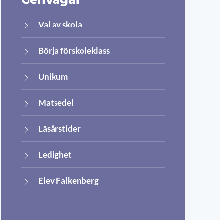
Val av skola
Börja förskoleklass
Unikum
Matsedel
Läsårstider
Ledighet
Elev Falkenberg