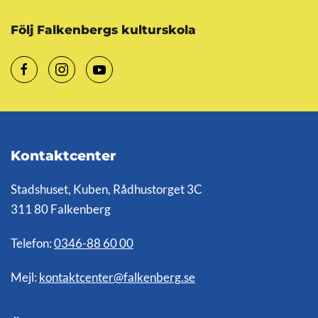
Följ Falkenbergs kulturskola
Kontaktcenter
Stadshuset, Kuben, Rådhustorget 3C
311 80 Falkenberg
Telefon:
0346-88 60 00
Mejl:
kontaktcenter@falkenberg.se