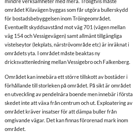
mindre verksamheter med mera. Troligtvis måste
området Kilavägen byggas som får utgöra bullerskydd
för bostadsbebyggelsen inom Tröingeområdet.
Eventuellt skyddsavstånd mot väg 701 (vägen mellan
väg 154 och Vessigevägen) samt allmänt tillgängliga
vistelseytor (lekplats, närströvområde etc) är inräknat i
områdets yta. I området måste beaktas ny
dricksvattenledning mellan Vessigebro och Falkenberg.
Området kan innebära ett större tillskott av bostäder i
förhållande till storleken på området. På sikt är området
en utveckling av pendelnära boende men innebär i första
skedet inte att växa från centrum och ut. Exploatering av
området kräver insatser för att dämpa buller från
omgivande vägar. Det kan finnas förorenad mark inom
området.