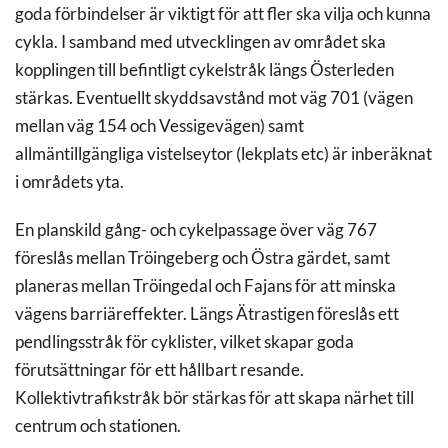
goda förbindelser är viktigt för att fler ska vilja och kunna
cykla. I samband med utvecklingen av området ska
kopplingen till befintligt cykelstråk längs Österleden
stärkas. Eventuellt skyddsavstånd mot väg 701 (vägen
mellan väg 154 och Vessigevägen) samt
allmäntillgängliga vistelseytor (lekplats etc) är inberäknat
i områdets yta.
En planskild gång- och cykelpassage över väg 767
föreslås mellan Tröingeberg och Östra gärdet, samt
planeras mellan Tröingedal och Fajans för att minska
vägens barriäreffekter. Längs Ätrastigen föreslås ett
pendlingsstråk för cyklister, vilket skapar goda
förutsättningar för ett hållbart resande.
Kollektivtrafikstråk bör stärkas för att skapa närhet till
centrum och stationen.