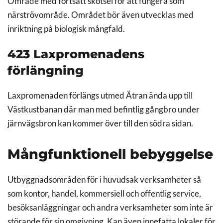
Område med fortsatt skötsel för att fungera som
närströvområde. Området bör även utvecklas med
inriktning på biologisk mångfald.
423 Laxpromenadens
förlängning
Laxpromenaden förlängs utmed Ätran ända upp till
Västkustbanan där man med befintlig gångbro under
järnvägsbron kan kommer över till den södra sidan.
Mångfunktionell bebyggelse
Utbyggnadsområden för i huvudsak verksamheter så
som kontor, handel, kommersiell och offentlig service,
besöksanläggningar och andra verksamheter som inte är
störande för sin omgivning. Kan även innefatta lokaler för