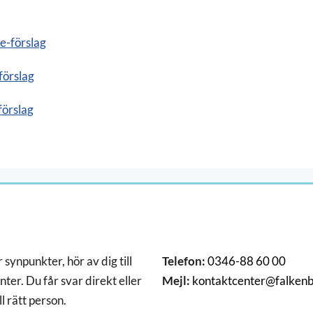
 e-förslag
förslag
förslag
 synpunkter, hör av dig till
Telefon:
0346-88 60 00
ter. Du får svar direkt eller
Mejl:
kontaktcenter@falkenb
ll rätt person.