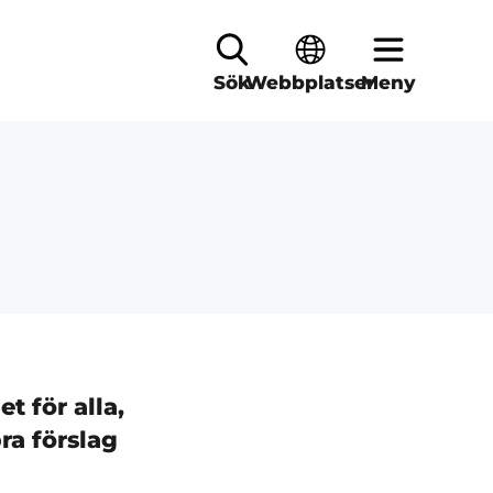
Sök
Webbplatser
Meny
t för alla,
ra förslag