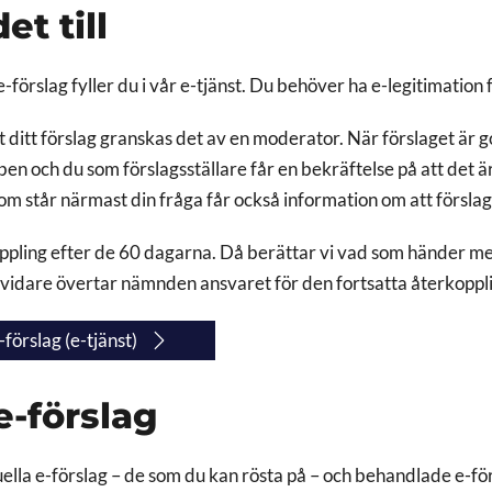
et till
e-förslag fyller du i vår e-tjänst. Du behöver ha e-legitimation f
 ditt förslag granskas det av en moderator. När förslaget är 
ben och du som förslagsställare får en bekräftelse på att det ä
om står närmast din fråga får också information om att förslag
ppling efter de 60 dagarna. Då berättar vi vad som händer med
vidare övertar nämnden ansvaret för den fortsatta återkoppl
förslag (e-tjänst)
e-förslag
uella e-förslag – de som du kan rösta på – och behandlade e-för