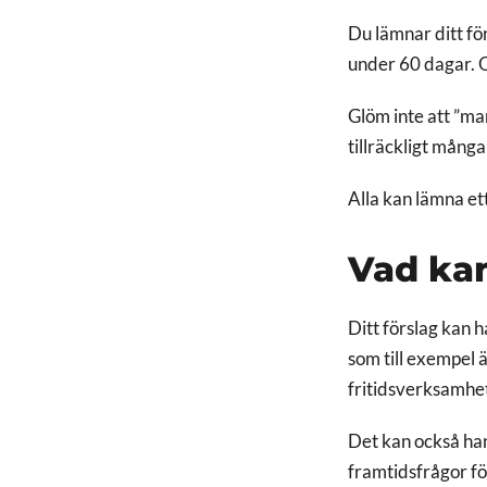
Du lämnar ditt för
under 60 dagar. Om
Glöm inte att ”mar
tillräckligt många
Alla kan lämna ett
Vad kan
Ditt förslag kan 
som till exempel 
fritidsverksamhe
Det kan också han
framtidsfrågor fö