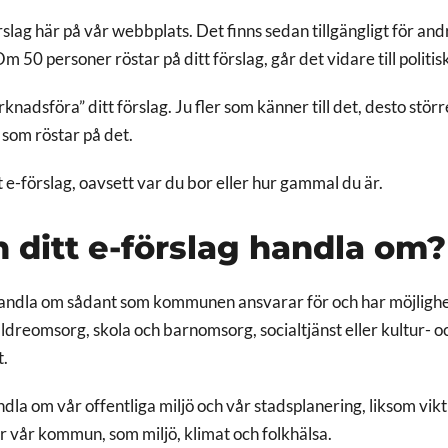
slag här på vår webbplats. Det finns sedan tillgängligt för and
 50 personer röstar på ditt förslag, går det vidare till politi
knadsföra” ditt förslag. Ju fler som känner till det, desto störr
 som röstar på det.
 e-förslag, oavsett var du bor eller hur gammal du är.
 ditt e-förslag handla om?
handla om sådant som kommunen ansvarar för och har möjlighe
äldreomsorg, skola och barnomsorg, socialtjänst eller kultur- o
t.
dla om vår offentliga miljö och vår stadsplanering, liksom vikt
r vår kommun, som miljö, klimat och folkhälsa.