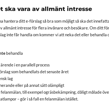
t ska vara av allmänt intresse
na hantera ditt e-förslag så bra som möjligt så ska det innefatt
av allmänt intresse för flera invånare och besökare. Om ditt fö
lag inte får handla om kommer vi att neka det eller behandla 
nte
behandla
ärende i en parallell process
förslag som behandlats det senaste året
ensk lag
nerande eller på annat sätt olämpligt
 felanmälan, till exempel ogräsbekämpning, dåligt målade öv
gatlampor – gör i så fall en felanmälan istället.