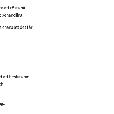
ra att rösta på
sk behandling.
e chans att det får
t att besluta om,
ch
iga