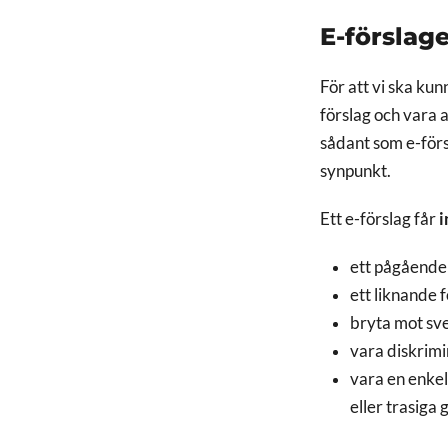
E-förslage
För att vi ska kun
förslag och vara 
sådant som e-förs
synpunkt.
Ett e-förslag får
i
ett pågående 
ett liknande 
bryta mot sv
vara diskrimi
vara en enkel
eller trasiga 