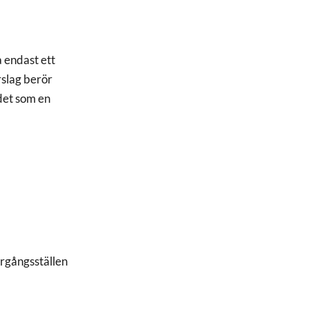
a endast ett
rslag berör
det som en
ergångsställen