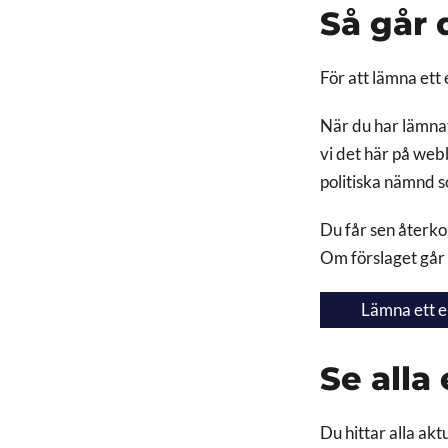
Så går d
För att lämna ett 
När du har lämnat
vi det här på web
politiska nämnd s
Du får sen återko
Om förslaget går 
Lämna ett e-
Se alla 
Du hittar alla akt