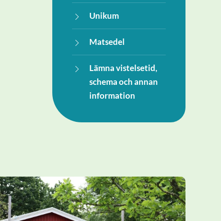
Unikum
Matsedel
Lämna vistelsetid,
schema och annan
information