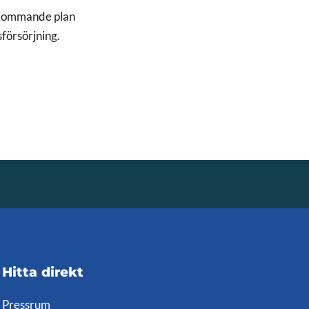
r kommande plan
försörjning.
Hitta direkt
Pressrum