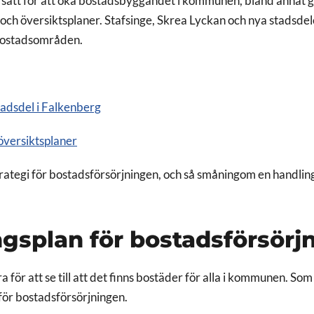
a sätt för att öka bostadsbyggandet i kommunen, bland annat
och översiktsplaner. Stafsinge, Skrea Lyckan och nya stadsdel
bostadsområden.
tadsdel i Falkenberg
översiktsplaner
trategi för bostadsförsörjningen, och så småningom en handlin
gsplan för bostadsförsörj
 för att se till att det finns bostäder för alla i kommunen. Som 
 för bostadsförsörjningen.