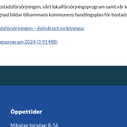
bostadsförsörjningen, vårt lokalförsörjningsprogram samt vå
ggnad bildar tillsammans kommunens handlingsplan för bostads
adsförsörjningen – delmål och inriktningar
ingsprogram 2024
(
3.91 MB
)
Öppettider
Måndag-torsdag: 8-16