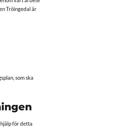
 genom vårt arbete
en Tröingedal är
gsplan, som ska
ningen
hjälp för detta