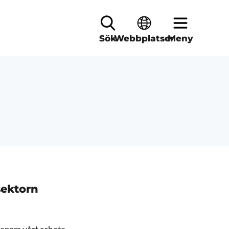
Sök
Webbplatser
Meny
sektorn