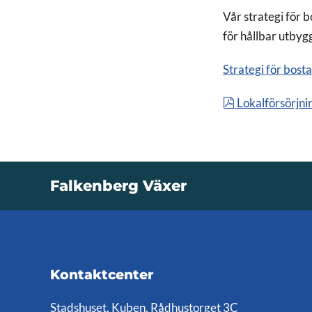
Vår strategi för 
för hållbar utby
Strategi för bost
pdf
Lokalförsörjn
Falkenberg Växer
Kontaktcenter
Stadshuset, Kuben, Rådhustorget 3C