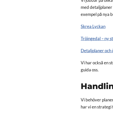
Vi jobbar på olik
med detaljplaner 
exempel på nya 
Skrea Lyckan
Tröingedal – ny s
Detaljplaner och 
Vi har också en s
guida oss.
Handlin
Vi behöver planera
har vi en strategi