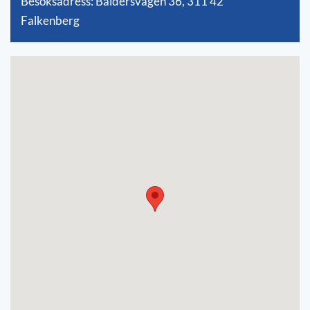
Besöksadress:
Baldersvägen 36,
311 42
Falkenberg