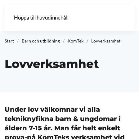
Hoppa till huvudinnehåll
Start
Barn och utbildning
KomTek
Lovverksamhet
Lovverksamhet
Under lov välkomnar vi alla
tekniknyfikna barn & ungdomar i
åldern 7-15 år. Man får helt enkelt
prova-på KomTeks verksamhet vid