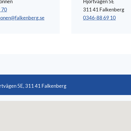
konnen
Hjortvägen 5E
 70
311 41 Falkenberg
konen@falkenberg.se
0346-88 69 10
rtvägen 5E,
311 41 Falkenberg