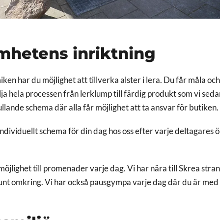
mhetens inriktning
en har du möjlighet att tillverka alster i lera. Du får måla oc
a hela processen från lerklump till färdig produkt som vi sedan
rullande schema där alla får möjlighet att ta ansvar för butiken.
 individuellt schema för din dag hos oss efter varje deltagares
öjlighet till promenader varje dag. Vi har nära till Skrea stran
nt omkring. Vi har också pausgympa varje dag där du är med 