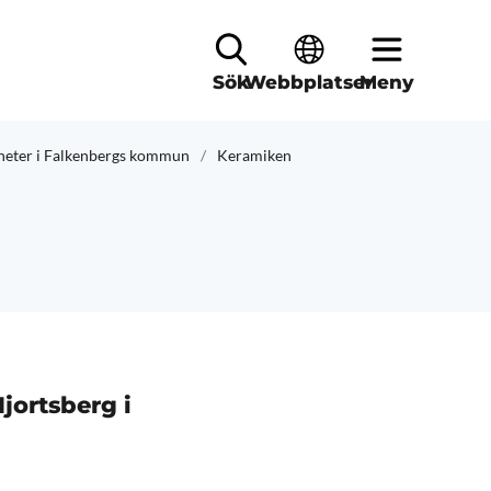
Sök
Webbplatser
Meny
heter i Falkenbergs kommun
Keramiken
jortsberg i