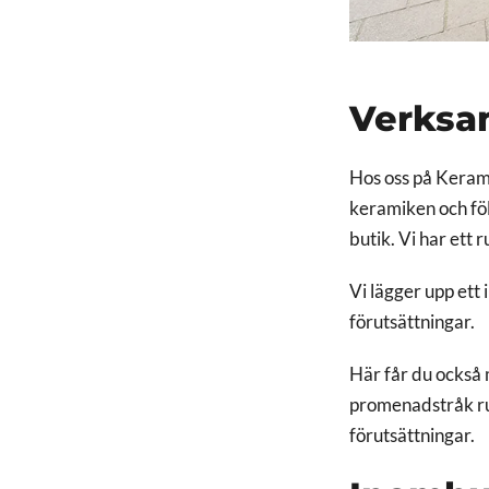
Verksa
Hos oss på Keramik
keramiken och följ
butik. Vi har ett 
Vi lägger upp ett
förutsättningar.
Här får du också m
promenadstråk ru
förutsättningar.