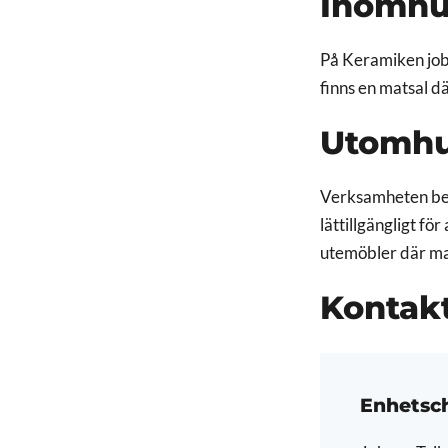
Inomhu
På Keramiken jobb
finns en matsal dä
Utomhu
Verksamheten bedri
lättillgängligt fö
utemöbler där man
Kontak
Enhetsc