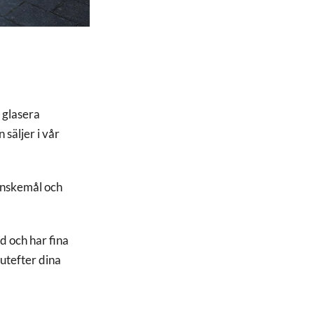
h glasera
 säljer i vår
 önskemål och
d och har fina
utefter dina