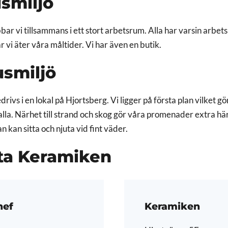
smiljö
ar vi tillsammans i ett stort arbetsrum. Alla har varsin arbets
r vi äter våra måltider. Vi har även en butik.
smiljö
vs i en lokal på Hjortsberg. Vi ligger på första plan vilket gör
r alla. Närhet till strand och skog gör våra promenader extra hä
 kan sitta och njuta vid fint väder.
ta Keramiken
hef
Keramiken