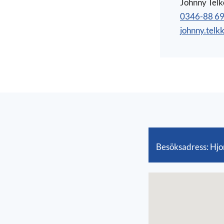
Johnny Tel
0346-88 69
johnny.telk
Besöksadress:
Hjo