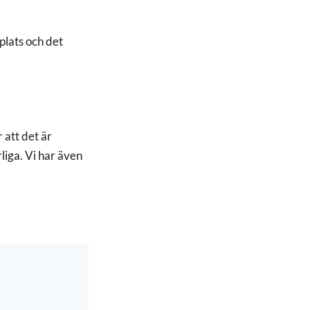
plats och det
 att det är
rliga. Vi har även