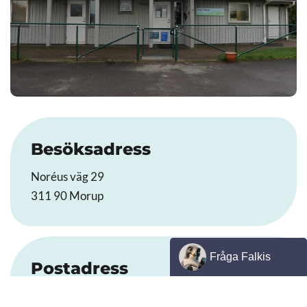
Besöksadress
Noréus väg 29
311 90 Morup
Fråga Falkis
Falkis
Postadress
Hejsan! Vad
AI kan begå misstag. Kontrollera
Falkenbergs kommun
kan jag hjälpa