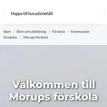
Hoppa till huvudinnehåll
Start
Barn och utbildning
Förskola
Kommunala
förskolor
Morups förskola
Välkommen till
Morups förskola