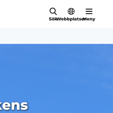
Sök
Webbplatser
Meny
kens