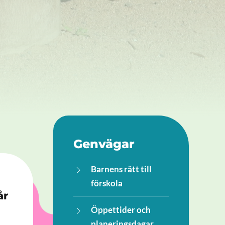
Genvägar
Barnens rätt till
förskola
år
Öppettider och
planeringsdagar