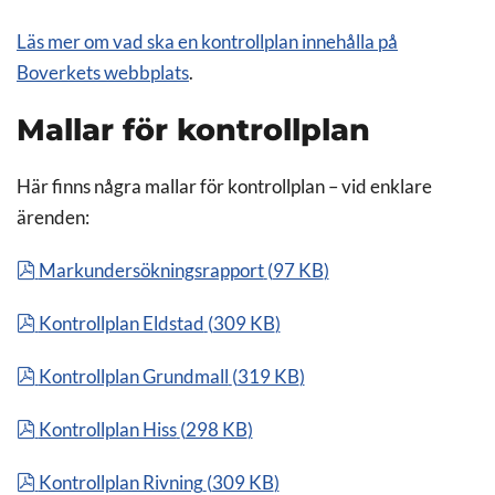
Läs mer om vad ska en kontrollplan innehålla på
Boverkets webbplats
.
Mallar för kontrollplan
Här finns några mallar för kontrollplan – vid enklare
ärenden:
pdf
Markundersökningsrapport
(
97 KB
)
pdf
Kontrollplan Eldstad
(
309 KB
)
pdf
Kontrollplan Grundmall
(
319 KB
)
pdf
Kontrollplan Hiss
(
298 KB
)
pdf
Kontrollplan Rivning
(
309 KB
)