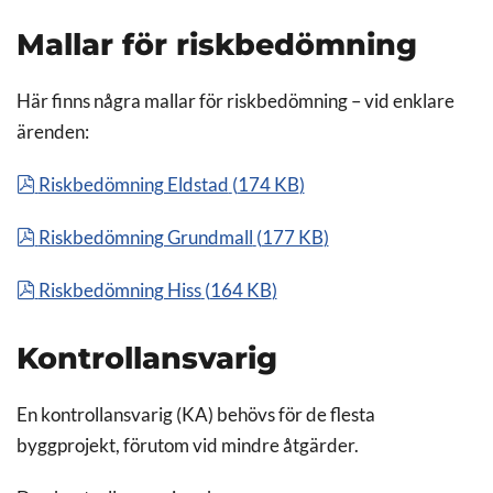
Mallar för riskbedömning
Här finns några mallar för riskbedömning – vid enklare
ärenden:
pdf
Riskbedömning Eldstad
(
174 KB
)
pdf
Riskbedömning Grundmall
(
177 KB
)
pdf
Riskbedömning Hiss
(
164 KB
)
Kontrollansvarig
En kontrollansvarig (KA) behövs för de flesta
byggprojekt, förutom vid mindre åtgärder.