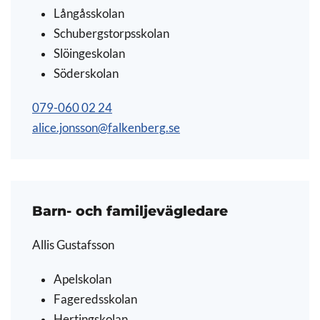
Långåsskolan
Schubergstorpsskolan
Slöingeskolan
Söderskolan
079-060 02 24
alice.jonsson@falkenberg.se
Barn- och familjevägledare
Allis Gustafsson
Apelskolan
Fageredsskolan
Hertingskolan