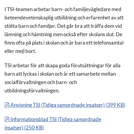
I TSI-teamen arbetar barn- och familjevägledare med
beteendevetenskaplig utbildning och erfarenhet av att
stötta barn och familjer. Det går bra att träffa dem vid
lämning och hämtning men också efter skolans slut. De
finns ofta på plats i skolan och är bara ett telefonsamtal
eller mejl bort.
TSI arbetar för att skapa goda förutsättningar för alla
barn att lyckas i skolan och är ett samarbete mellan
socialförvaltningen och barn- och
utbildningsförvaltningen.
pdf
Anvisning TSI (Tidiga samordnade insatser)
(
399 KB
)
pdf
Informationsblad TSI (Tidiga samordnade
insatser)
(
250 KB
)