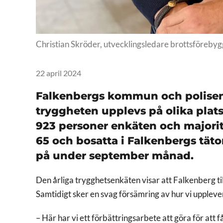
Christian Skröder, utvecklingsledare brottsföreb
22 april 2024
Falkenbergs kommun och polisen 
tryggheten upplevs på olika plat
923 personer enkäten och majorite
65 och bosatta i Falkenbergs tätor
på under september månad.
Den årliga trygghetsenkäten visar att Falkenberg til
Samtidigt sker en svag försämring av hur vi upplev
– Här har vi ett förbättringsarbete att göra för att