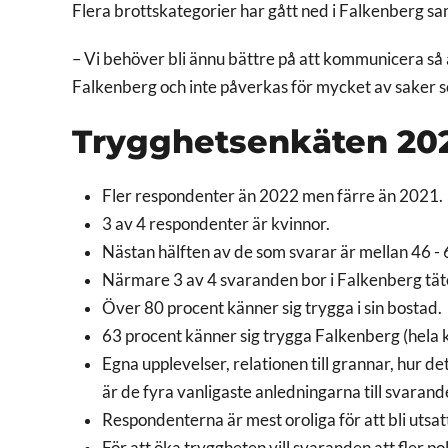
Flera brottskategorier har gått ned i Falkenberg sa
– Vi behöver bli ännu bättre på att kommunicera så a
Falkenberg och inte påverkas för mycket av saker so
Trygghetsenkäten 202
Fler respondenter än 2022 men färre än 2021.
3 av 4 respondenter är kvinnor.
Nästan hälften av de som svarar är mellan 46 - 
Närmare 3 av 4 svaranden bor i Falkenberg tät
Över 80 procent känner sig trygga i sin bostad.
63 procent känner sig trygga Falkenberg (hel
Egna upplevelser, relationen till grannar, hur d
är de fyra vanligaste anledningarna till svarand
Respondenterna är mest oroliga för att bli utsatt
För att öka tryggheten vill svaranden att fler p