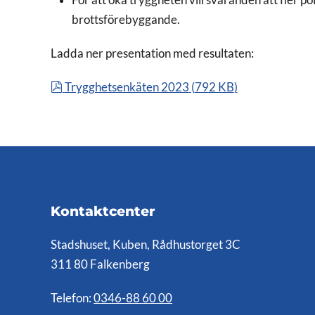
brottsförebyggande.
Ladda ner presentation med resultaten:
pdf
Trygghetsenkäten 2023
(
792 KB
)
Kontaktcenter
Stadshuset, Kuben, Rådhustorget 3C
311 80 Falkenberg
Telefon:
0346-88 60 00