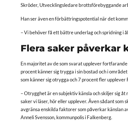
Skröder, Utvecklingsledare brottsförebyggande a
Han ser även en förbättringspotential när det kommer
– Vi behöver få ett bättre underlag och spridning i 
Flera saker påverkar 
En majoritet av de som svarat upplever fortfarande
procent känner sig trygga i sin bostad och i området
som känner sig otrygga och 7 procent fler upplever
– Otrygghet är en subjektiv känsla och skiljer sig å
saker vi läser, hör eller upplever. Även sådant som s
avgränsa enskilda faktorer som påverkar känslan av 
Anneli Svensson, kommunpolis i Falkenberg.