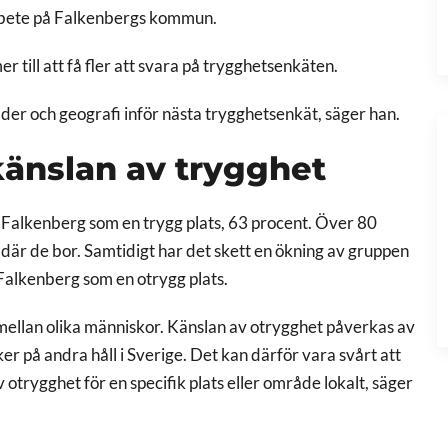
rbete på Falkenbergs kommun.
 till att få fler att svara på trygghetsenkäten.
ålder och geografi inför nästa trygghetsenkät, säger han.
känslan av trygghet
 Falkenberg som en trygg plats, 63 procent. Över 80
 där de bor. Samtidigt har det skett en ökning av gruppen
 Falkenberg som en otrygg plats.
t mellan olika människor. Känslan av otrygghet påverkas av
ker på andra håll i Sverige. Det kan därför vara svårt att
otrygghet för en specifik plats eller område lokalt, säger