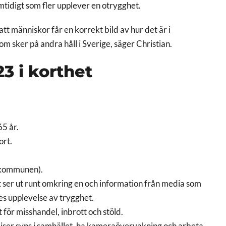
mtidigt som fler upplever en otrygghet.
tt människor får en korrekt bild av hur det är i
m sker på andra håll i Sverige, säger Christian.
3 i korthet
65 år.
ort.
a kommunen).
et ser ut runt omkring en och information från media som
es upplevelse av trygghet.
 för misshandel, inbrott och stöld.
oliser syns i samhället, ha kameraövervakning och arbeta