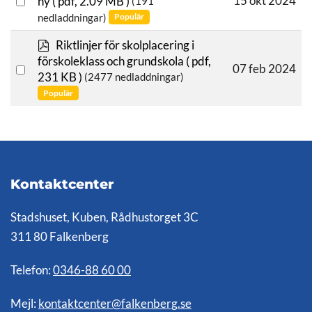
15 okt 2024
ny
( pdf, 2.09 MB )
(191
f
nedladdningar)
an
Populär
item
p
Riktlinjer för skolplacering i
d
förskoleklass och grundskola
( pdf,
Select
07 feb 2024
f
231 KB )
(2477 nedladdningar)
an
Populär
item
Kontaktcenter
Stadshuset, Kuben, Rådhustorget 3C
311 80 Falkenberg
Telefon:
0346-88 60 00
Mejl:
kontaktcenter@falkenberg.se