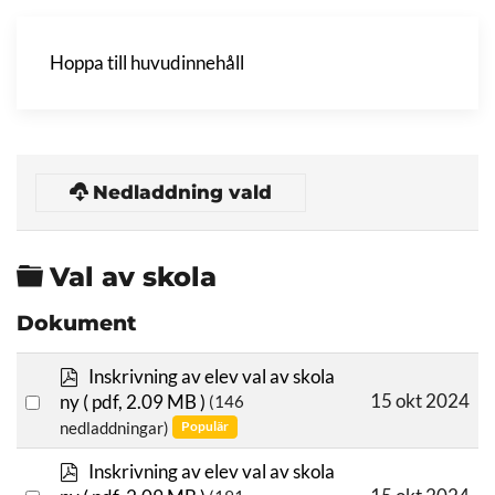
Hoppa till huvudinnehåll
Nedladdning vald
Mapp
Val av skola
Dokument
p
Inskrivning av elev val av skola
d
Select
15 okt 2024
ny
( pdf, 2.09 MB )
(146
f
nedladdningar)
an
Populär
item
p
Inskrivning av elev val av skola
d
Select