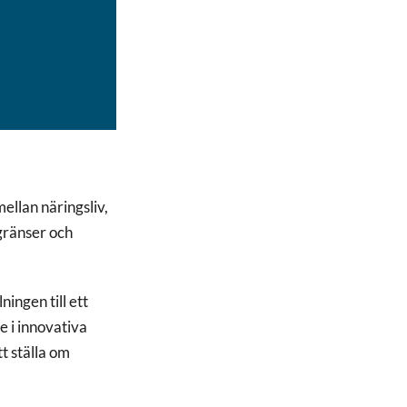
ellan näringsliv,
ränser och
ingen till ett
 i innovativa
t ställa om