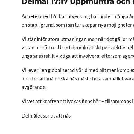
Delmål 17:17 Uppmuntra och 
Arbetet med hållbar utveckling har under många år
en stabil grund, som i sin tur skapar nya möjligheter
Vi står inför stora utmaningar, men när det gäller m
vi kan bli bättre. Ur ett demokratiskt perspektiv
unga är särskilt viktiga att involvera, eftersom age
Vi lever i en globaliserad värld med allt mer komp
men för att målen ska nås måste hela samhället va
avgörande.
Vi vet att kraften att lyckas finns här – tillsammans
Delmålet ser ut att nås.