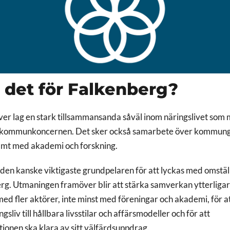
 det för Falkenberg?
er lag en stark tillsammansanda såväl inom näringslivet som m
h kommunkoncernen. Det sker också samarbete över kommung
amt med akademi och forskning.
den kanske viktigaste grundpelaren för att lyckas med omställn
rg. Utmaningen framöver blir att stärka samverkan ytterligare
d fler aktörer, inte minst med föreningar och akademi, för at
gsliv till hållbara livsstilar och affärsmodeller och för att
onen ska klara av sitt välfärdsuppdrag.