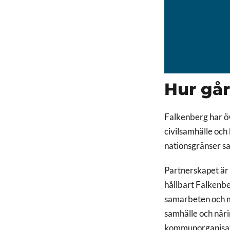
Hur går
Falkenberg har öv
civilsamhälle oc
nationsgränser s
Partnerskapet är 
hållbart Falkenbe
samarbeten och me
samhälle och närin
kommunorganisati