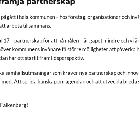
främja partnerskap
 pågått i hela kommunen – hos företag, organisationer och i
 att arbeta tillsammans.
ål 17 – partnerskap för att nå målen – är gapet mindre och vi ä
 behöver kommunens invånare få större möjligheter att påverk
ndan har ett starkt framtidsperspektiv.
lexa samhällsutmaningar som kräver nya partnerskap och innova
ra med. Att sprida kunskap om agendan och att utveckla bre
 i Falkenberg!