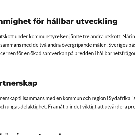
mmighet för hållbar utveckling
t utskott under kommunstyrelsen jämte tre andra utskott; Näri
tillsammans med de två andra övergripande målen; Sveriges b
oncernen för en ökad samverkan på bredden i hållbarhetsfrågor
artnerskap
rskap tillsammans med en kommun och region i Sydafrika i sy
och ungas delaktighet. Framåt blir det viktigt att utvärdera p