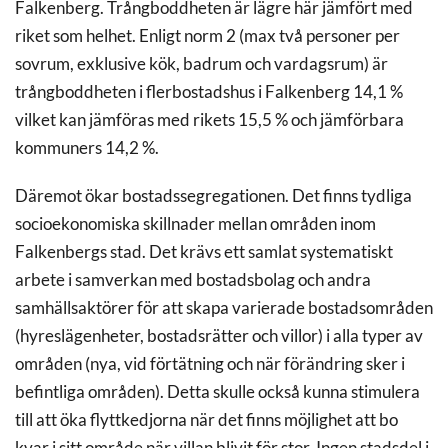
Falkenberg. Trångboddheten är lägre här jämfört med
riket som helhet. Enligt norm 2 (max två personer per
sovrum, exklusive kök, badrum och vardagsrum) är
trångboddheten i flerbostadshus i Falkenberg 14,1 %
vilket kan jämföras med rikets 15,5 % och jämförbara
kommuners 14,2 %.
Däremot ökar bostadssegregationen. Det finns tydliga
socioekonomiska skillnader mellan områden inom
Falkenbergs stad. Det krävs ett samlat systematiskt
arbete i samverkan med bostadsbolag och andra
samhällsaktörer för att skapa varierade bostadsområden
(hyreslägenheter, bostadsrätter och villor) i alla typer av
områden (nya, vid förtätning och när förändring sker i
befintliga områden). Detta skulle också kunna stimulera
till att öka flyttkedjorna när det finns möjlighet att bo