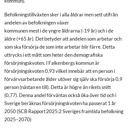
kommun).
Befolkningstillväxten sker i alla åldrar men sett utifrån
andelen av befolkningen växer
kommunen mest i de yngre åldrarna (-19 år) och i de
äldre (+65 år). Det betyder att andelen som arbetar och
som ska försörja de som inte arbetar blir färre. Detta
uttrycks i ett mått som heter den demografiska
försörjningskvoten. I Falkenbergs kommun är
försörjningskvoten 0,93 vilket innebär att en person i
förvärvsarbetande ålder utöver sig själv ska försörja 0,9
person (nästan en till). Detta är högre än rikets snitt
(0,77). Denna andel förväntas också öka över tid och i
Sverige beräknas försörjningskvoten ha passerat 1 år
2050 (SCB Rapport 2025:2 Sveriges framtida befolkning
2025–2070)