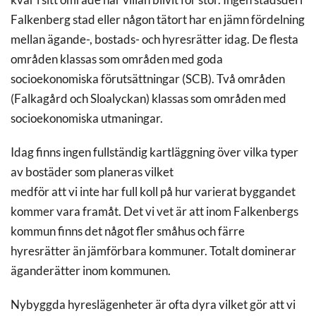
kvar i sitt område när villan blivit för stor. Ingen stadsdel i
Falkenberg stad eller någon tätort har en jämn fördelning
mellan ägande-, bostads- och hyresrätter idag. De flesta
områden klassas som områden med goda
socioekonomiska förutsättningar (SCB). Två områden
(Falkagård och Sloalyckan) klassas som områden med
socioekonomiska utmaningar.
Idag finns ingen fullständig kartläggning över vilka typer
av bostäder som planeras vilket
medför att vi inte har full koll på hur varierat byggandet
kommer vara framåt. Det vi vet är att inom Falkenbergs
kommun finns det något fler småhus och färre
hyresrätter än jämförbara kommuner. Totalt dominerar
äganderätter inom kommunen.
Nybyggda hyreslägenheter är ofta dyra vilket gör att vi