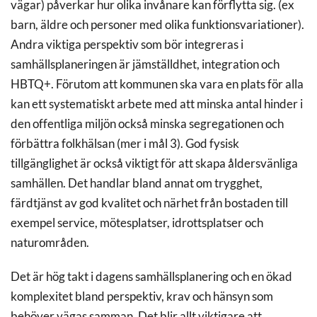
vägar) påverkar hur olika invånare kan förflytta sig. (ex
barn, äldre och personer med olika funktionsvariationer).
Andra viktiga perspektiv som bör integreras i
samhällsplaneringen är jämställdhet, integration och
HBTQ+. Förutom att kommunen ska vara en plats för alla
kan ett systematiskt arbete med att minska antal hinder i
den offentliga miljön också minska segregationen och
förbättra folkhälsan (mer i mål 3). God fysisk
tillgänglighet är också viktigt för att skapa åldersvänliga
samhällen. Det handlar bland annat om trygghet,
färdtjänst av god kvalitet och närhet från bostaden till
exempel service, mötesplatser, idrottsplatser och
naturområden.
Det är hög takt i dagens samhällsplanering och en ökad
komplexitet bland perspektiv, krav och hänsyn som
behöver vägas samman. Det blir allt viktigare att