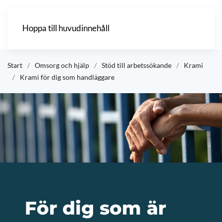
Hoppa till huvudinnehåll
Start
Omsorg och hjälp
Stöd till arbetssökande
Krami
Krami för dig som handläggare
För dig som är