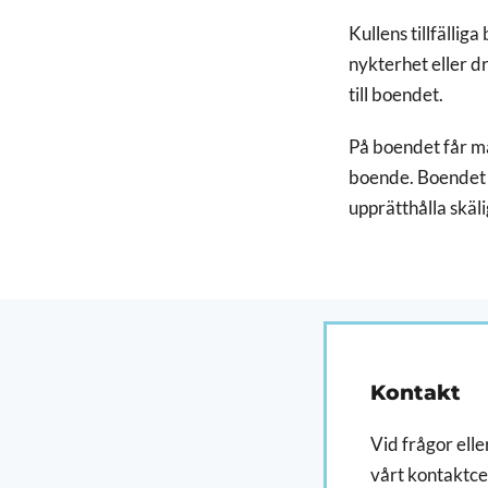
Kullens tillfällig
nykterhet eller dr
till boendet.
På boendet får m
boende. Boendet 
upprätthålla skäli
Kontakt
Vid frågor eller
vårt kontaktcen