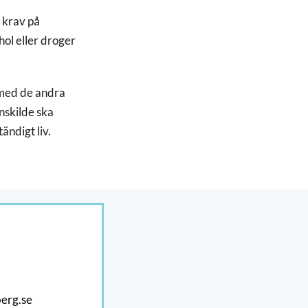
a krav på
ohol eller droger
 med de andra
nskilde ska
ändigt liv.
erg.se