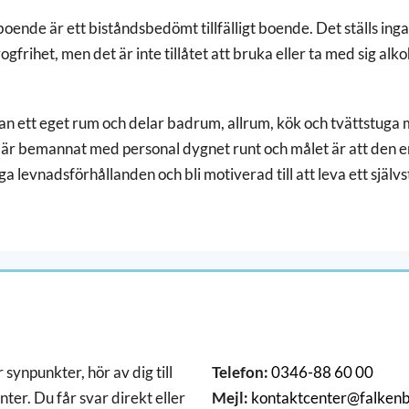
a boende
är ett biståndsbedömt tillfälligt boende. Det ställs ing
ogfrihet, men det är inte tillåtet att bruka eller ta med sig alk
an ett eget rum och delar badrum, allrum, kök och tvättstuga
är bemannat med personal dygnet runt och målet är att den e
ga levnadsförhållanden och bli motiverad till att leva ett självst
 synpunkter, hör av dig till
Telefon:
0346-88 60 00
ter. Du får svar direkt eller
Mejl:
kontaktcenter@falkenb