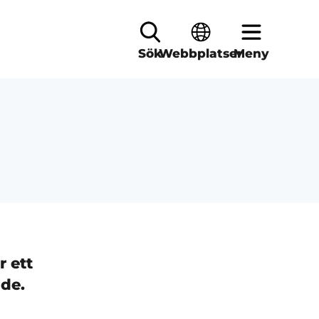
Sök
Webbplatser
Meny
r ett
nde.