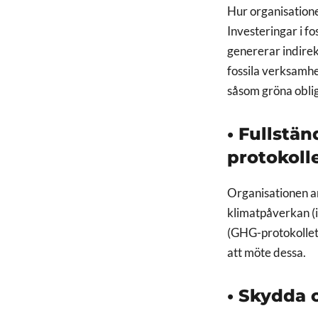
Hur organisationen
Investeringar i f
genererar indirekt
fossila verksamhe
såsom gröna oblig
• Fullstä
protokoll
Organisationen an
klimatpåverkan (i
(GHG-protokollet)
att möte dessa.
• Skydda 