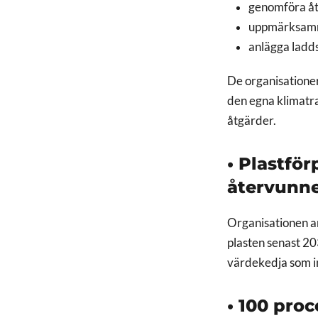
genomföra åtg
uppmärksamma
anlägga ladd
De organisatione
den egna klimatr
åtgärder.
• Plastfö
återvunne
Organisationen an
plasten senast 20
värdekedja som i
• 100 pro