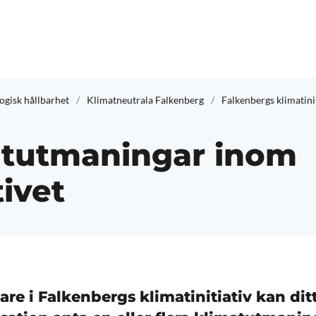
ogisk hållbarhet
Klimatneutrala Falkenberg
Falkenbergs klimatini
atutmaningar inom
tivet
re i Falkenbergs klimatinitiativ kan dit