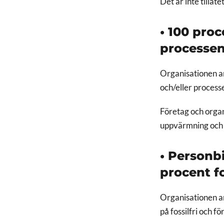
Det är inte tillåt
• 100 pro
processen
Organisationen an
och/eller process
Företag och organ
uppvärmning och pr
•
Personbil
procent fo
Organisationen an
på fossilfri och 