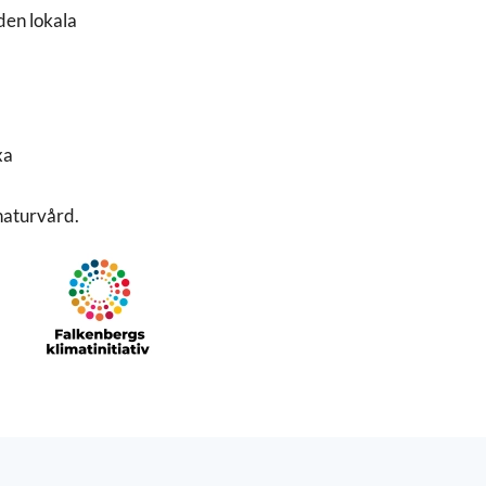
den lokala
xa
 naturvård.