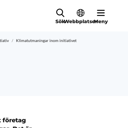
Sök
Webbplatser
Meny
tiativ
Klimatutmaningar inom initiativet
t företag