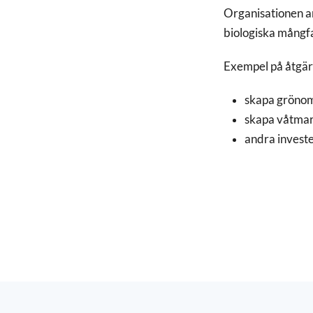
Organisationen a
biologiska mångfa
Exempel på åtgär
skapa grönom
skapa våtmark
andra investe