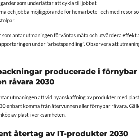
ärder som underlättar att cykla till jobbet
 och jobba möjliggörande för hemarbete i och med resor so
stolpar.
r som antar utmaningen förväntas mäta och utvärdera effekt 
apporteringen under ”arbetspendling”. Observera att utmanin
rpackningar producerade i förnybar 
n råvara 2030
tar utmaningen att vid nyanskaffning av produkter med plast
30 enbart komma från återvunnen eller förnybar råvara. Gälle
nköp av plast i verksamheten.
cent återtag av IT-produkter 2030