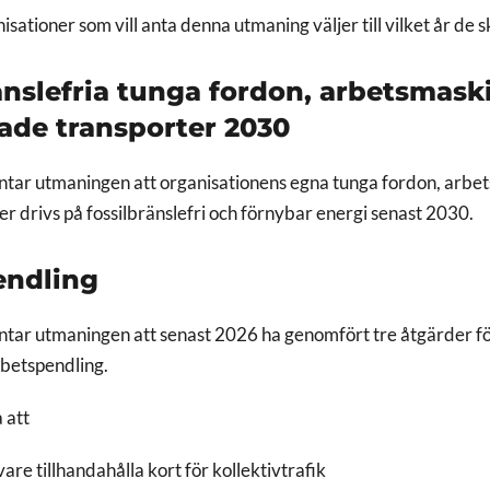
sationer som vill anta denna utmaning väljer till vilket år de 
änslefria tunga fordon, arbetsmask
ade transporter 2030
ntar utmaningen att organisationens egna tunga fordon, arbe
er drivs på fossilbränslefri och förnybar energi senast 2030.
endling
tar utmaningen att senast 2026 ha genomfört tre åtgärder för 
arbetspendling.
a att
are tillhandahålla kort för kollektivtrafik