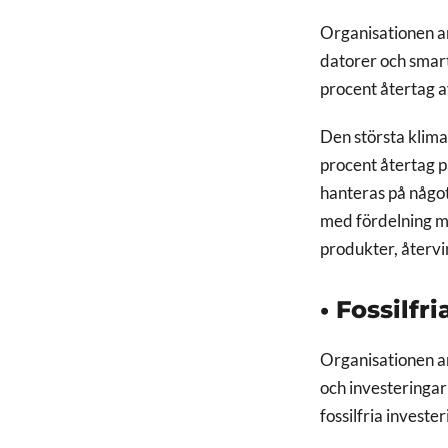
Organisationen an
datorer och smart
procent återtag 
Den största klima
procent återtag p
hanteras på något 
med fördelning me
produkter, återvi
• Fossilfr
Organisationen a
och investeringar
fossilfria investe