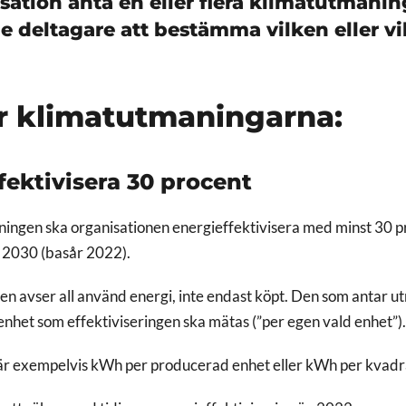
isation anta en eller flera klimatutmanin
rje deltagare att bestämma vilken eller v
r klimatutmaningarna:
fektivisera 30 procent
ningen ska organisationen energieffektivisera med minst 30 p
t 2030 (basår 2022).
en avser all använd energi, inte endast köpt. Den som antar u
 enhet som effektiviseringen ska mätas (”per egen vald enhet”)
 är exempelvis kWh per producerad enhet eller kWh per kvad