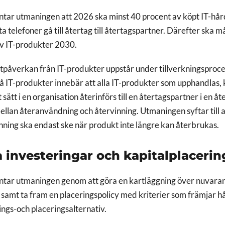
tar utmaningen att 2026 ska minst 40 procent av köpt IT-hår
a telefoner gå till återtag till återtagspartner. Därefter ska 
av IT-produkter 2030.
tpåverkan från IT-produkter uppstår under tillverkningsproc
å IT-produkter innebär att alla IT-produkter som upphandlas, k
sätt i en organisation återinförs till en återtagspartner i en å
llan återanvändning och återvinning. Utmaningen syftar till a
nning ska endast ske när produkt inte längre kan återbrukas.
ia investeringar och kapitalplaceri
ntar utmaningen genom att göra en kartläggning över nuvara
 samt ta fram en placeringspolicy med kriterier som främjar h
rings-och placeringsalternativ.