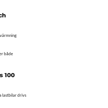
ch
ppvärmning
ler både
s 100
lastbilar drivs