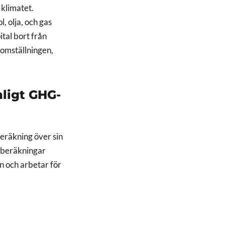
 klimatet.
, olja, och gas
ital bort från
tomställningen,
nligt GHG-
beräkning över sin
atberäkningar
n och arbetar för