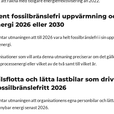
et att räkna med tidigare energieffektivisering än 2022.
cent fossilbränslefri uppvärmning o
ergi 2026 eller 2030
tar utmaningen att till 2026 vara helt fossilbränslefri i sin u
energi.
isationer som vill anta denna utmaning preciserar om det gäl
ocessenergi eller vilket av de två samt till vilket år.
sflotta och lätta lastbilar som driv
ssilbränslefritt 2026
tar utmaningen att organisationens egna personbilar och lätta 
förnybar energi senast 2026.