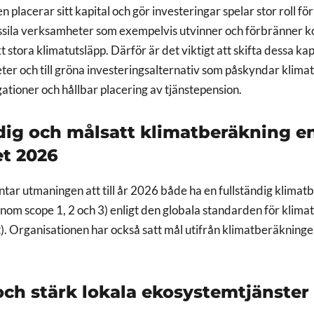
 placerar sitt kapital och gör investeringar spelar stor roll för
ossila verksamheter som exempelvis utvinner och förbränner kol
 stora klimatutsläpp. Därför är det viktigt att skifta dessa kap
ter och till gröna investeringsalternativ som påskyndar klima
ationer och hållbar placering av tjänstepension.
ndig och målsatt klimatberäkning e
et 2026
tar utmaningen att till år 2026 både ha en fullständig klimat
nom scope 1, 2 och 3) enligt den globala standarden för klim
. Organisationen har också satt mål utifrån klimatberäkninge
och stärk lokala ekosystemtjänster