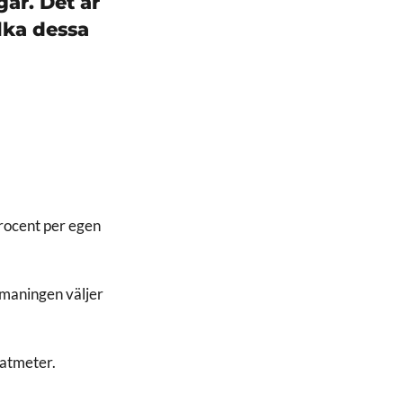
gar. Det är
ilka dessa
rocent per egen
tmaningen väljer
.
ratmeter.