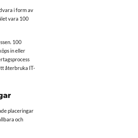
dvara i form av
målet vara 100
essen. 100
öps in eller
tertagsprocess
tt återbruka IT-
ngar
nde placeringar
ållbara och