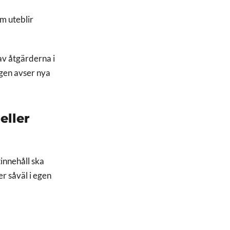
m uteblir
av åtgärderna i
gen avser nya
eller
innehåll ska
r såväl i egen