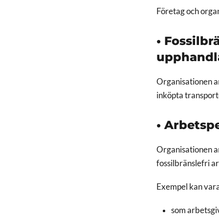
Företag och organi
•
Fossilbr
upphandl
Organisationen a
inköpta transport
•
Arbetsp
Organisationen an
fossilbränslefri 
Exempel kan var
som arbetsgiv