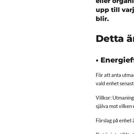
eller organ
upp till va
blir.
Detta ä
• Energief
För att anta utma
vald enhet senas
Villkor: Utmaning
själva mot vilken
Förslag på enhet