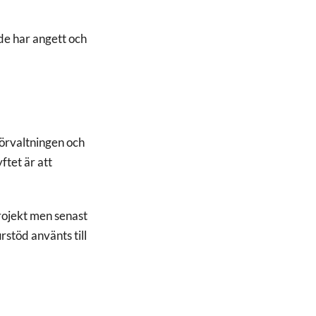
de har angett och
förvaltningen och
ftet är att
rojekt men senast
rstöd använts till