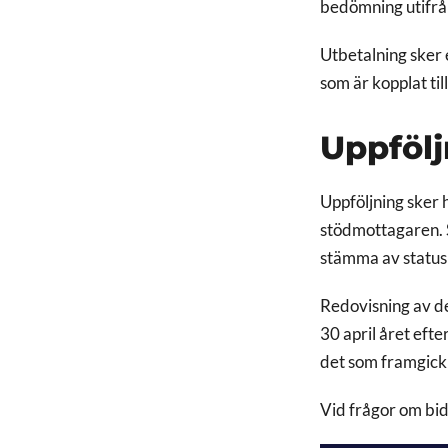
bedömning utifrå
Utbetalning sker 
som är kopplat t
Uppfölj
Uppföljning sker 
stödmottagaren. S
stämma av status 
Redovisning av de
30 april året efte
det som framgick 
Vid frågor om bi