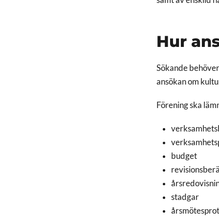
samt av enskild n
Hur an
Sökande behöver 
ansökan om kultu
Förening ska lämn
verksamhetsb
verksamhets
budget
revisionsberä
årsredovisni
stadgar
årsmötesprot