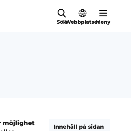
Sök
Webbplatser
Meny
r möjlighet
Innehåll på sidan