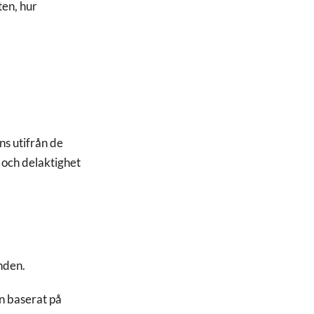
ten, hur
s utifrån de
k och delaktighet
anden.
en baserat på