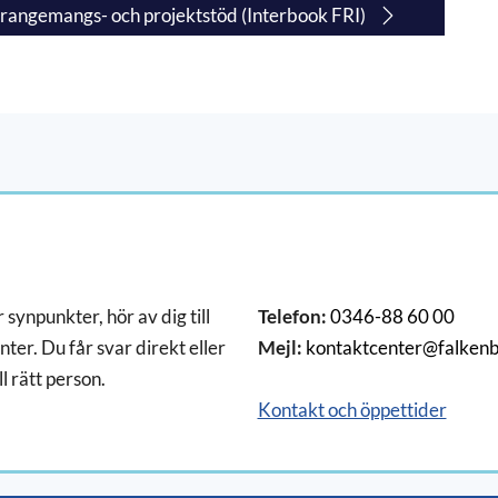
rangemangs- och projektstöd (Interbook FRI)
 synpunkter, hör av dig till
Telefon:
0346-88 60 00
ter. Du får svar direkt eller
Mejl:
kontaktcenter@falkenb
ll rätt person.
Kontakt och öppettider