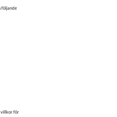
 följande
.
d
illkor för