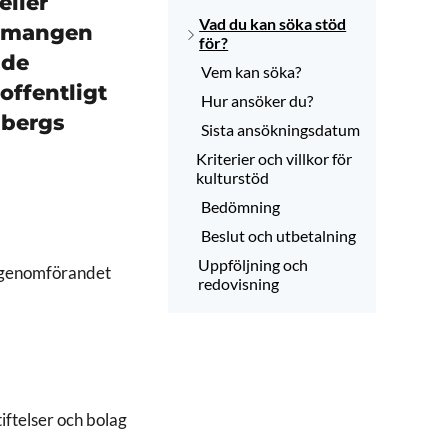
eller
Vad du kan söka stöd
gemangen
för?
nde
Vem kan söka?
offentligt
Hur ansöker du?
nbergs
Sista ansökningsdatum
Kriterier och villkor för
kulturstöd
Bedömning
Beslut och utbetalning
Uppföljning och
l genomförandet
redovisning
iftelser och bolag