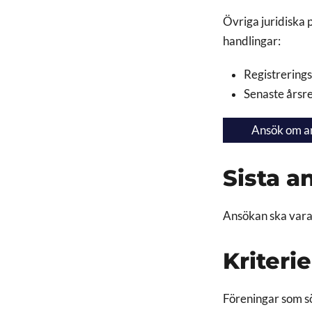
Övriga juridiska 
handlingar:
Registrerings
Senaste årsre
Ansök om ar
Sista 
Ansökan ska vara 
Kriteri
Föreningar som sö