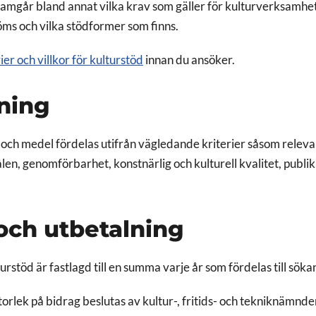
ramgår bland annat vilka krav som gäller för kulturverksamhe
ms och vilka stödformer som finns.
ier och villkor för kulturstöd
innan du ansöker.
ning
ch medel fördelas utifrån vägledande kriterier såsom relevan
ålen, genomförbarhet, konstnärlig och kulturell kvalitet, publi
och utbetalning
urstöd är fastlagd till en summa varje år som fördelas till sök
orlek på bidrag beslutas av kultur-, fritids- och tekniknämnd