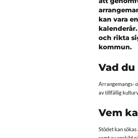
att genomfö
arrangeman
kan vara en
kalenderår.
och rikta s
kommun.
Vad du 
Arrangemangs- oc
av tillfällig kult
Vem ka
Stödet kan sökas 