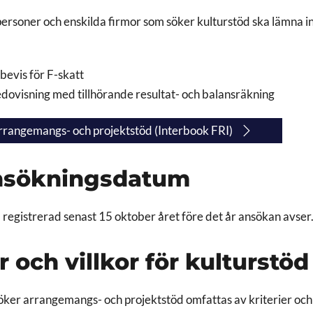
personer och enskilda firmor som söker kulturstöd ska lämna in
bevis för F-skatt
dovisning med tillhörande resultat- och balansräkning
rangemangs- och projektstöd (Interbook FRI)
ansökningsdatum
registrerad senast 15 oktober året före det år ansökan avser
er och villkor för kulturstö
ker arrangemangs- och projektstöd omfattas av kriterier och v