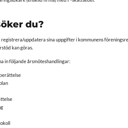
äringsidkare (enskild firma) med F-skattsedel.
söker du?
registrera/uppdatera sina uppgifter i kommunens föreningsre
rstöd kan göras.
a in följande årsmöteshandlingar:
erättelse
plan
ttelse
ng
okoll