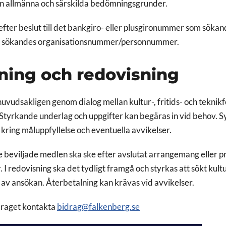
n allmänna och särskilda bedömningsgrunder.
efter beslut till det bankgiro- eller plusgironummer som sökan
ill sökandes organisationsnummer/personnummer.
ning och redovisning
huvudsakligen genom dialog mellan kultur-, fritids- och teknik
tyrkande underlag och uppgifter kan begäras in vid behov. Sy
kring måluppfyllelse och eventuella avvikelser.
 beviljade medlen ska ske efter avslutat arrangemang eller p
r. I redovisning ska det tydligt framgå och styrkas att sökt kultu
av ansökan. Återbetalning kan krävas vid avvikelser.
draget kontakta
bidrag@falkenberg.se