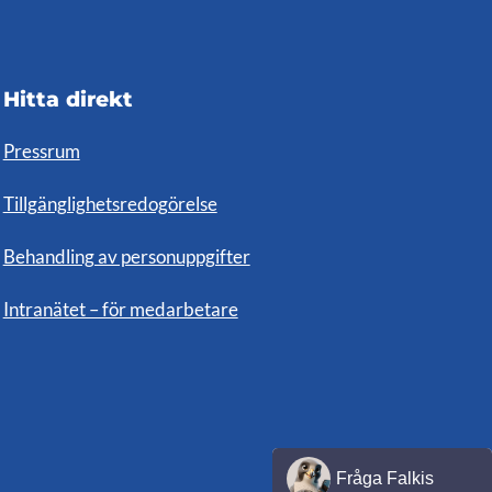
Hitta direkt
Pressrum
Tillgänglighetsredogörelse
Behandling av personuppgifter
Intranätet – för medarbetare
Fråga Falkis
Falkis