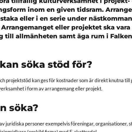
ra tillfällig kulturverksamhet i projekt- 
gsform inom en given tidsram. Arran
staka eller i en serie under nästkomma
 Arrangemanget eller projektet ska vara 
ig till allmänheten samt äga rum i Falke
kan söka stöd för?
h projektstöd kan ges för kostnader som är direkt knutna til
urverksamhet i form av arrangemang eller projekt.
n söka?
av juridiska personer exempelvis föreningar, organisationer, st