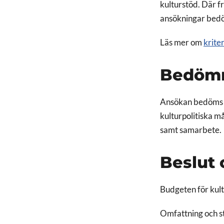
kulturstöd. Där f
ansökningar bedö
Läs mer om
kriter
Bedöm
Ansökan bedöms o
kulturpolitiska m
samt samarbete.
Beslut 
Budgeten för kult
Omfattning och st