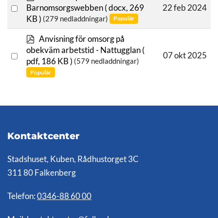
o
Select
22 feb 2024
Barnomsorgswebben
( docx, 269
k
KB )
(279 nedladdningar)
Populär
an
u
item
m
p
Anvisning för omsorg på
e
d
obekväm arbetstid - Nattugglan
(
n
Select
07 okt 2025
f
pdf, 186 KB )
(579 nedladdningar)
t
an
Populär
item
Kontaktcenter
Stadshuset, Kuben, Rådhustorget 3C
311 80 Falkenberg
Telefon:
0346-88 60 00