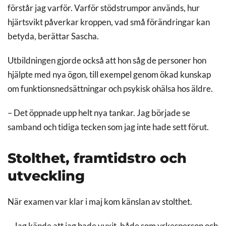
förstår jag varför. Varför stödstrumpor används, hur
hjärtsvikt påverkar kroppen, vad små förändringar kan
betyda, berättar Sascha.
Utbildningen gjorde också att hon såg de personer hon
hjälpte med nya ögon, till exempel genom ökad kunskap
om funktionsnedsättningar och psykisk ohälsa hos äldre.
– Det öppnade upp helt nya tankar. Jag började se
samband och tidiga tecken som jag inte hade sett förut.
Stolthet, framtidstro och
utveckling
När examen var klar i maj kom känslan av stolthet.
– Jag kände att jag hade vuxit, både som yrkesperson och