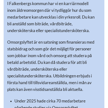
I Falkenbergs kommun har vi en karriärmodell
inom äldreomsorgen där vi tydliggör hur du som
medarbetare kan utvecklas i din yrkesroll. Du kan
bli anställd som biträde, vårdbiträde,
undersköterska eller specialistundersköterska.
Omsorgslyftet är en satsning som finansieras med
statsbidrag och som gör det möjligt för personer
som jobbar inom vård och omsorg att studera på
betald arbetstid. Du kan då studera för att bli
vårdbiträde, undersköterska eller
specialistundersköterska. Utbildningen erbjuds i
första hand till tillsvidareanställda, men i mån av
plats kan även visstidsanställda bli aktuella.
Under 2025 hade cirka 70 medarbetare
pågående studier via Omsorgslyftet.