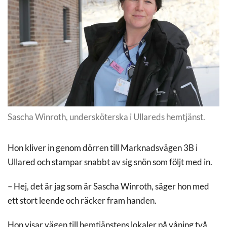
Sascha Winroth, undersköterska i Ullareds hemtjänst.
Hon kliver in genom dörren till Marknadsvägen 3B i
Ullared och stampar snabbt av sig snön som följt med in.
– Hej, det är jag som är Sascha Winroth, säger hon med
ett stort leende och räcker fram handen.
Hon visar vägen till hemtjänstens lokaler på våning två