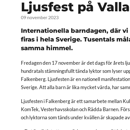
Ljusfest på Val
09 november 2023
Internationella barndagen, där vi
firas i hela Sverige
.
Tusentals mål
samma himmel
.
Fredagen den 17 november är det dags för årets lj
hundratals stämningsfullt tända lyktor som lyser upp 
Falkenberg. Ljusfesten är en nationell manifestation
Sverige. Att alla barn är lika mycket värda, har sam
Ljusfesten i Falkenberg är
ett samarbete mellan Kult
KomTek, Vesterhavsskolan och Rädda Barnen. Försko
och lyktorna som tänds under kvällen är skapade a