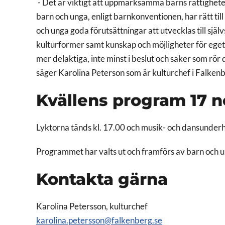
- Det är viktigt att uppmärksamma barns rättigheter 
barn och unga, enligt barnkonventionen, har rätt till a
och unga goda förutsättningar att utvecklas till själv
kulturformer samt kunskap och möjligheter för eget
mer delaktiga, inte minst i beslut och saker som rö
säger Karolina Peterson som är kulturchef i Falke
Kvällens program 17 
Lyktorna tänds kl. 17.00 och musik- och dansunderhå
Programmet har valts ut och framförs av barn och 
Kontakta gärna
Karolina Petersson, kulturchef
karolina.petersson@falkenberg.se