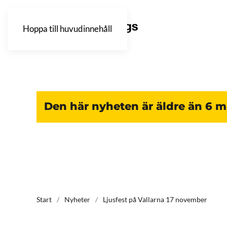
Hoppa till huvudinnehåll
Den här nyheten är äldre än 6 
Start
Nyheter
Ljusfest på Vallarna 17 november