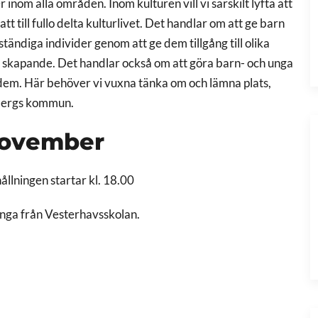
inom alla områden. Inom kulturen vill vi särskilt lyfta att
tt till fullo delta kulturlivet. Det handlar om att ge barn
ständiga individer genom att ge dem tillgång till olika
 skapande. Det handlar också om att göra barn- och unga
r dem. Här behöver vi vuxna tänka om och lämna plats,
nbergs kommun.
november
llningen startar kl. 18.00
unga från Vesterhavsskolan.