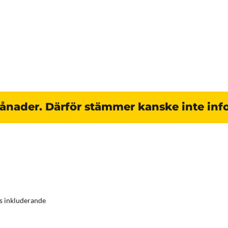
månader. Därför stämmer kanske inte inf
s inkluderande