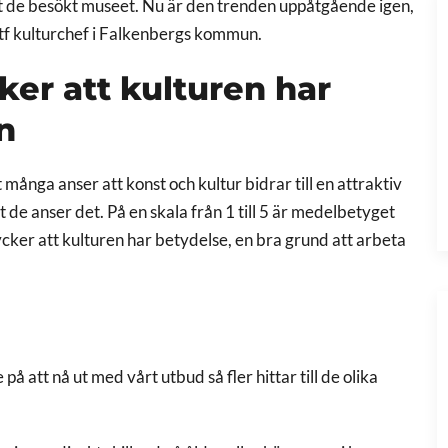
tt de besökt museet. Nu är den trenden uppåtgående igen,
, tf kulturchef i Falkenbergs kommun.
er att kulturen har
n
 många anser att konst och kultur bidrar till en attraktiv
t de anser det. På en skala från 1 till 5 är medelbetyget
tycker att kulturen har betydelse, en bra grund att arbeta
å att nå ut med vårt utbud så fler hittar till de olika