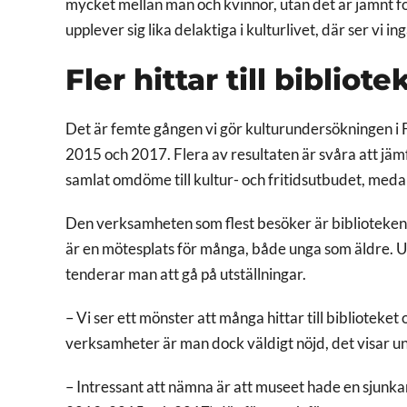
mycket mellan män och kvinnor, utan det är jämnt f
upplever sig lika delaktiga i kulturlivet, där ser vi in
Fler hittar till bibliot
Det är femte gången vi gör kulturundersökningen i
2015 och 2017. Flera av resultaten är svåra att jäm
samlat omdöme till kultur- och
fritidsutbudet, meda
Den verksamheten som flest besöker är biblioteken.
är en mötesplats för många, både unga som äldre. U
tenderar man att gå på utställningar.
– Vi ser ett mönster att många hittar till biblioteket
verksamheter är man dock väldigt nöjd, det visar
– Intressant att nämna är att museet hade en sjunk