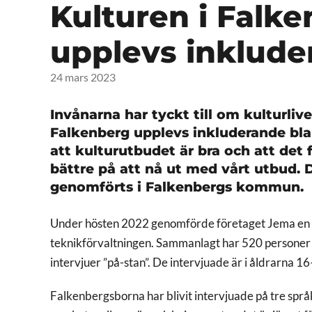
Kulturen i Fal
upplevs inklude
24 mars 2023
Invånarna har tyckt till om kulturli
Falkenberg upplevs inkluderande blan
att kulturutbudet är bra och att det f
bättre på att nå ut med vårt utbud.
genomförts i Falkenbergs kommun.
Under hösten 2022 genomförde företaget Jema en ku
teknikförvaltningen. Sammanlagt har 520 personer 
intervjuer ”på-stan”. De intervjuade är i åldrarna 1
Falkenbergsborna har blivit intervjuade på tre språk