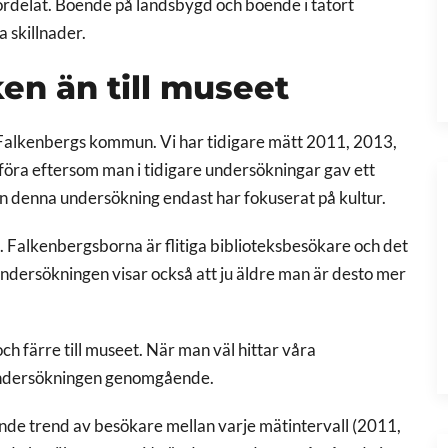
ördelat. Boende på landsbygd och boende i tätort
ga skillnader.
eken än till museet
 Falkenbergs kommun. Vi har tidigare mätt 2011, 2013,
föra eftersom man i tidigare undersökningar gav ett
n denna undersökning endast har fokuserat på kultur.
 Falkenbergsborna är flitiga biblioteksbesökare och det
ndersökningen visar också att ju äldre man är desto mer
 och färre till museet. När man väl hittar våra
 undersökningen genomgående.
ande trend av besökare mellan varje mätintervall (2011,