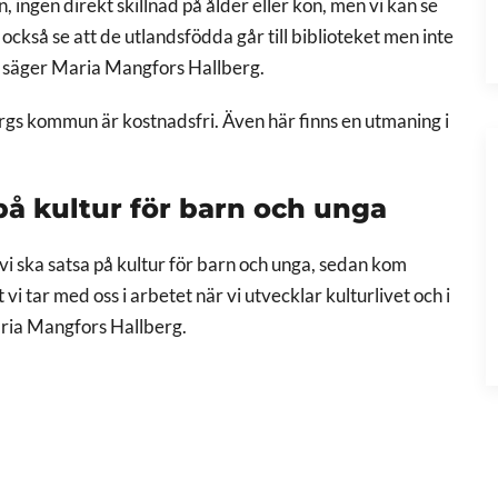
, ingen direkt skillnad på ålder eller kön, men vi kan se
 också se att de utlandsfödda går till biblioteket men inte
t, säger Maria Mangfors Hallberg.
bergs kommun är kostnadsfri. Även här finns en utmaning i
på kultur för barn och unga
i ska satsa på kultur för barn och unga, sedan kom
vi tar med oss i arbetet när vi utvecklar kulturlivet och i
aria Mangfors Hallberg.