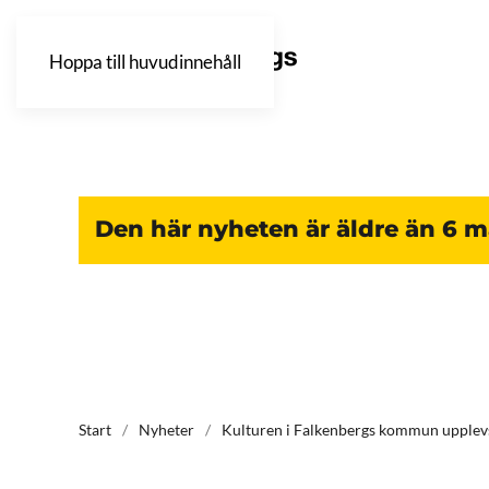
Hoppa till huvudinnehåll
Den här nyheten är äldre än 6 
Start
Nyheter
Kulturen i Falkenbergs kommun upplev